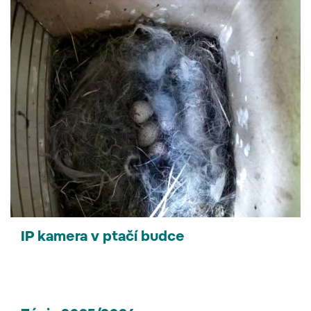
IP kamera v ptačí budce