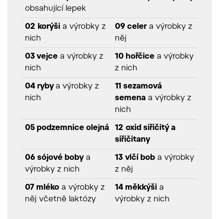
obsahující lepek
02
korýši
a výrobky z
09 celer
a výrobky z
nich
něj
03 vejce
a výrobky z
10 hořčice
a výrobky
nich
z nich
04 ryby
a výrobky z
11 sezamová
nich
semena
a výrobky z
nich
05 podzemnice olejná
12
oxid siřičitý a
siřičitany
06 sójové boby
a
13
vlčí bob
a výrobky
výrobky z nich
z něj
07 mléko
a výrobky z
14 měkkýši
a
něj včetně laktózy
výrobky z nich