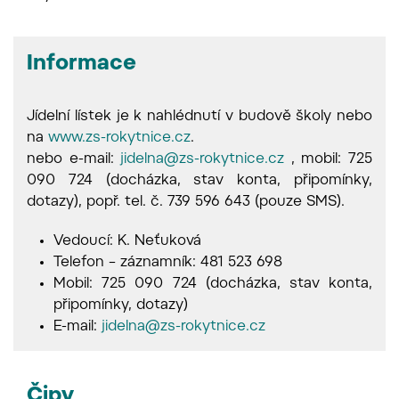
Informace
Jídelní lístek je k nahlédnutí v budově školy nebo
na
www.zs-rokytnice.cz
.
nebo e-mail:
jidelna@zs-rokytnice.cz
, mobil: 725
090 724 (docházka, stav konta, připomínky,
dotazy), popř. tel. č. 739 596 643 (pouze SMS).
Vedoucí: K. Neťuková
Telefon – záznamník: 481 523 698
Mobil: 725 090 724 (docházka, stav konta,
připomínky, dotazy)
E-mail:
jidelna@zs-rokytnice.cz
Čipy