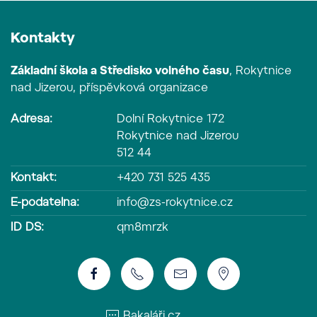
Kontakty
Základní škola a Středisko volného času
, Rokytnice
nad Jizerou, příspěvková organizace
Adresa:
Dolní Rokytnice 172
Rokytnice nad Jizerou
512 44
Kontakt:
+420 731 525 435
E-podatelna:
info@zs-rokytnice.cz
ID DS:
qm8mrzk
Bakaláři.cz