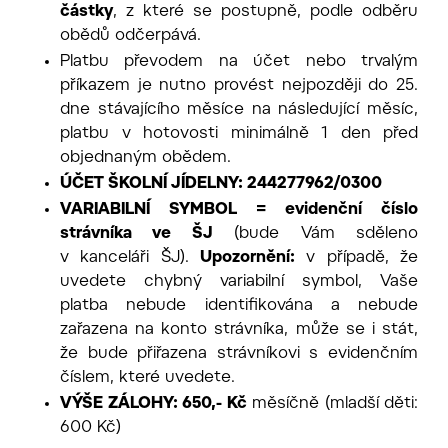
částky
, z které se postupně, podle odběru
obědů odčerpává.
Platbu převodem na účet nebo trvalým
příkazem je nutno provést nejpozději do 25.
dne stávajícího měsíce na následující měsíc,
platbu v hotovosti minimálně 1 den před
objednaným obědem.
ÚČET ŠKOLNÍ JÍDELNY: 244277962/0300
VARIABILNÍ SYMBOL = evidenční číslo
strávníka ve ŠJ
(bude Vám sděleno
v kanceláři ŠJ).
Upozornění:
v případě, že
uvedete chybný variabilní symbol, Vaše
platba nebude identifikována a nebude
zařazena na konto strávníka, může se i stát,
že bude přiřazena strávníkovi s evidenčním
číslem, které uvedete.
VÝŠE ZÁLOHY: 650,- Kč
měsíčně (mladší děti:
600 Kč)