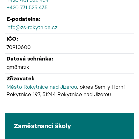
+420 481 522 434
+420 731 525 435
E-podatelna:
info@zs-rokytnice.cz
IČO:
70910600
Datová schránka:
qm8mrzk
Zřizovatel:
Město Rokytnice nad Jizerou
, okres Semily Horní
Rokytnice 197, 51244 Rokytnice nad Jizerou
Zaměstnanci školy