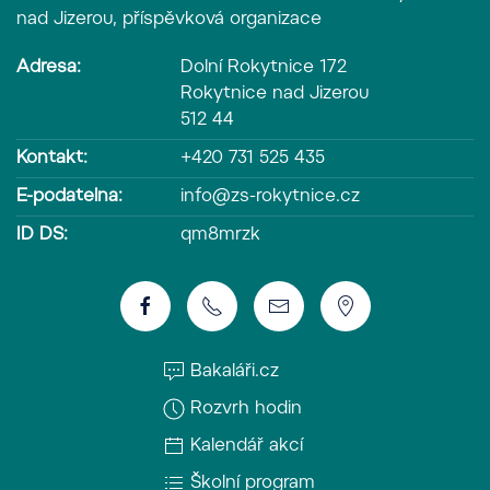
nad Jizerou, příspěvková organizace
Adresa:
Dolní Rokytnice 172
Rokytnice nad Jizerou
512 44
Kontakt:
+420 731 525 435
E-podatelna:
info@zs-rokytnice.cz
ID DS:
qm8mrzk
Bakaláři.cz
Rozvrh hodin
Kalendář akcí
Školní program