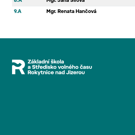
8.A
Mgr. Jana Šírová
9.A
Mgr. Renata Hančová