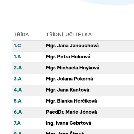
TŘÍDA
TŘÍDNÍ UČITELKA
1.C
Mgr. Jana Janouchová
1.A
Mgr. Petra Holcová
2.A
Mgr. Michaela Hnyková
3.A
Mgr. Jolana Pokorná
4.A
Mgr. Jana Kantová
5.A
Mgr. Blanka Herčíková
6.A
PaedDr. Marie Jónová
7.A
Ing. Ivana Gebrtová