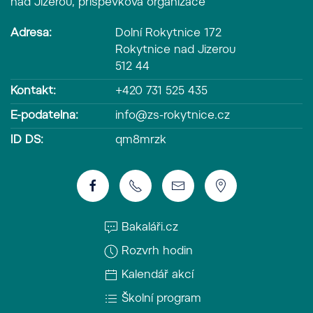
nad Jizerou, příspěvková organizace
Adresa:
Dolní Rokytnice 172
Rokytnice nad Jizerou
512 44
Kontakt:
+420 731 525 435
E-podatelna:
info@zs-rokytnice.cz
ID DS:
qm8mrzk
Bakaláři.cz
Rozvrh hodin
Kalendář akcí
Školní program